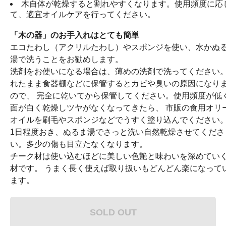
木自体が乾燥すると割れやすくなります。使用頻度に応
て、適宜オイルケアを行ってください。
「木の器」のお手入れはとても簡単
エコたわし（アクリルたわし）やスポンジを使い、水かぬ
湯で洗うことをお勧めします。
洗剤をお使いになる場合は、薄めの洗剤で洗ってください
れたまま食器棚などに保管するとカビや臭いの原因になり
ので、 完全に乾いてから保管してください。使用頻度が低
面が白く乾燥しツヤがなくなってきたら、 市販の食用オリ
オイルを刷毛やスポンジなどでうすく塗り込んでください
1日程度おき、ぬるま湯でさっと洗い自然乾燥させてくださ
い。多少の傷も目立たなくなります。
チーク材は使い込むほどに美しい色艶と味わいを深めてい
材です。 うまく長く使えば取り扱いもどんどん楽になって
ます。
SOLD OUT