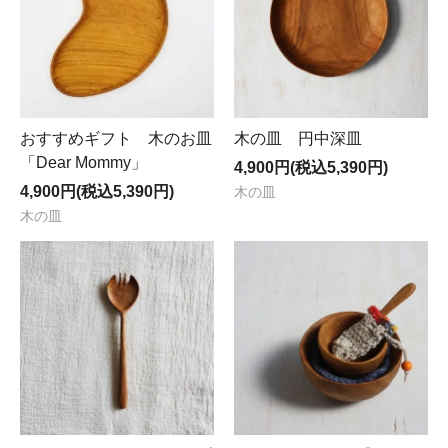
※おすすめギフト「Dear Mommy」4/11(土)受注販売開
始、ご注文は
こちら
へ。
大阪・中津長屋でubdyの木のモノを販売中。
ギフトのご相談も承っております。
毎週木・金・土曜日にオープン
！
おすすめギフト 木のお皿
木の皿 円中深皿
「Dear Mommy」
4,900円(税込5,390円)
4,900円(税込5,390円)
木の皿
木の皿