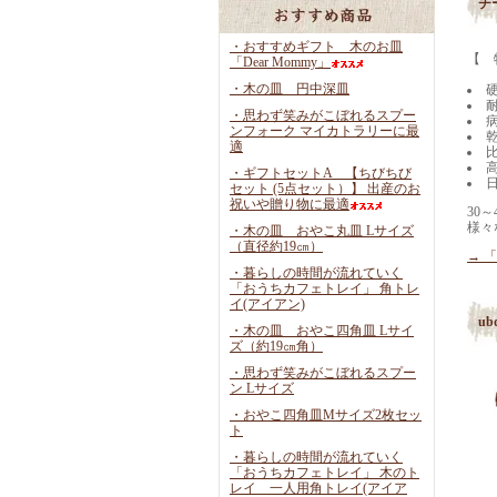
チ
・おすすめギフト 木のお皿
【 
「Dear Mommy」
・木の皿 円中深皿
・思わず笑みがこぼれるスプー
ンフォーク マイカトラリーに最
適
・ギフトセットA 【ちびちび
セット (5点セット）】 出産のお
祝いや贈り物に最適
30
様々
・木の皿 おやこ丸皿 Lサイズ
（直径約19㎝）
→ 
・暮らしの時間が流れていく
「おうちカフェトレイ」 角トレ
イ(アイアン)
u
・木の皿 おやこ四角皿 Lサイ
ズ（約19㎝角）
・思わず笑みがこぼれるスプー
ン Lサイズ
・おやこ四角皿Mサイズ2枚セッ
ト
・暮らしの時間が流れていく
「おうちカフェトレイ」 木のト
レイ 一人用角トレイ(アイア