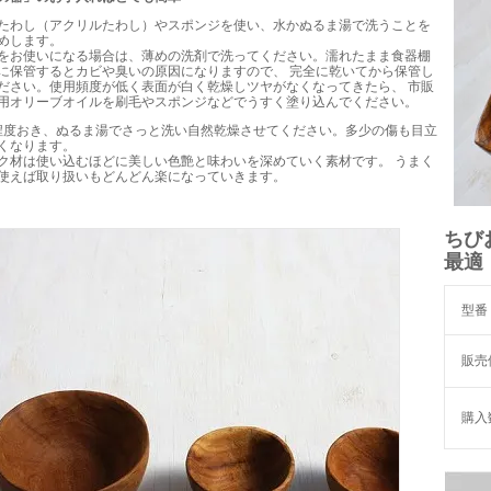
たわし（アクリルたわし）やスポンジを使い、水かぬるま湯で洗うことを
めします。
をお使いになる場合は、薄めの洗剤で洗ってください。濡れたまま食器棚
に保管するとカビや臭いの原因になりますので、 完全に乾いてから保管し
ださい。使用頻度が低く表面が白く乾燥しツヤがなくなってきたら、 市販
用オリーブオイルを刷毛やスポンジなどでうすく塗り込んでください。
程度おき、ぬるま湯でさっと洗い自然乾燥させてください。多少の傷も目立
くなります。
ク材は使い込むほどに美しい色艶と味わいを深めていく素材です。 うまく
使えば取り扱いもどんどん楽になっていきます。
ちび
最適
型番
販売
購入