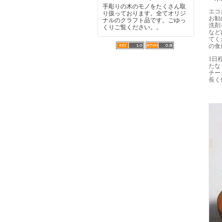
手彫りの木のモノをたくさん取
エコ
り扱っております。全てオリジ
お勧
ナルのクラフト品です。ごゆっ
洗剤
くりご覧ください。。
など
てく
の食
1日
たな
チー
長く