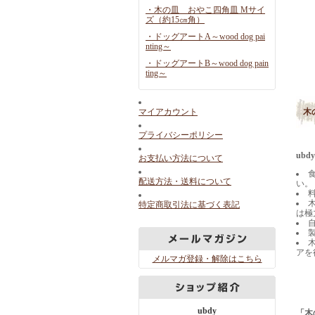
・木の皿 おやこ四角皿 Mサイ
ズ（約15㎝角）
・ドッグアートA～wood dog pai
nting～
・ドッグアートB～wood dog pain
ting～
マイアカウント
木
プライバシーポリシー
ub
お支払い方法について
配送方法・送料について
い。
特定商取引法に基づく表記
は極
アを
メルマガ登録・解除はこちら
ubdy
「木