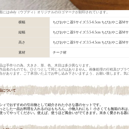
面にはubdy（ウブディ）オリジナルのロゴマークが刻印されています。
横幅
ちびおやこ器Sサイズ:5.5-6.5cm ちびおやこ器Mサイ
縦幅
ちびおやこ器Sサイズ:5.5-6.5cm ちびおやこ器Mサイ
高さ
ちびおやこ器Sサイズ:3.5-4.5cm ちびおやこ器Mサイズ:
素材
チーク材
品は手作りの為、大きさ、形、色、木目は多少異なります。
作品名のものでも、ひとつとして同じものはありません。画像処理の行程及びブラウ
合があります。ご了承頂いた上でお申し込み下さいますよう、お願い致します。気
品について
シィでおすすめの引出物として紹介された小さな器のセットです。
っとした一品お料理を入れるのはもちろん、小物入れにも！ 小さくても無垢の木は
使ってやってください。使えば、使うほど風合いがでてきます。末永く愛される器