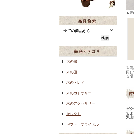
▲裏
木の器
※商
木の皿
同じ
る場
木のトレイ
木のカトラリー
商
木のアクセサリー
ゼク
ちょ
セレクト
沢山
ギフト・ブライダル