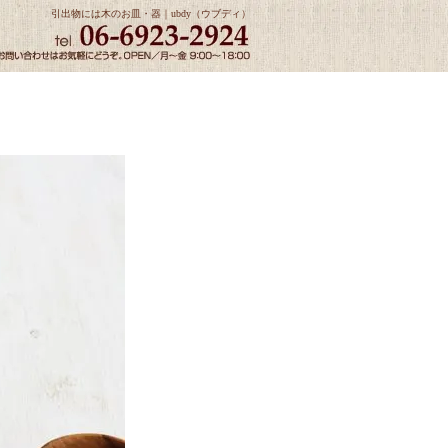
引出物には木のお皿・器｜ubdy（ウブディ）