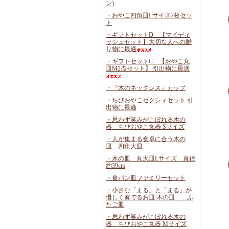
ン)
・おやこ四角皿Lサイズ2枚セッ
ト
・ギフトセットD 【マイディ
ッシュセット】大切な人への贈
り物に最適
・ギフトセットC 【おやこ丸
皿M2点セット】 引出物に最適
・『木のネックレス』カップ
・ちびおやこゼクシィセット 引
出物に最適
・思わず笑みがこぼれる木の
器 ちびおやこ丸器 Sサイズ
・人が集まる食卓に合う木の
皿 四角大皿
・木の皿 丸大皿Lサイズ 直径
約39cm
・食パン皿ファミリーセット
・小さな「まる」と「まる」が
優しく奏でるお皿 木の皿 ふ
たご皿
・思わず笑みがこぼれる木の
器 ちびおやこ丸器 Mサイズ