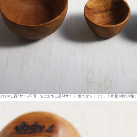
びおやこ器Sサイズ2個＋ちびおやこ器Mサイズ1個のセットです。引出物や贈り物に