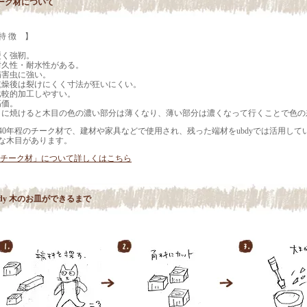
ーク材について
特 徴 】
硬く強靭。
耐久性・耐水性がある。
病害虫に強い。
乾燥後は裂けにくく寸法が狂いにくい。
比較的加工しやすい。
高価。
日に焼けると木目の色の濃い部分は薄くなり、薄い部分は濃くなって行くことで色の
～40年程のチーク材で、建材や家具などで使用され、残った端材をubdyでは活用し
な木目があります。
「チーク材」について詳しくはこちら
bdy 木のお皿ができるまで