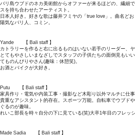
バリ島ウブドのネカ美術館からオファーが来るほどの、繊細で
スを持ち合わせたアーティスト。
日本人好き。好きな歌は藤井フミヤの「true love」。曲名
陽気なバリ人、コミン。
Yande 【 Bali staff 】
カトラリーを作ると右に出るものはいない若手のリーダー、ヤ
とてもやさしいまなざしでスタッフの子供たちの面倒見もいい
てものんびりやさん(趣味：休憩笑)。
お酒とバイクが大好き。
Putu 【 Bali staff 】
家具作り・電気や内装工事・撮影など木彫り以外マルチに仕事
貴重なアシスタント的存在。スポーツ万能。自転車でウブドや
ぐるのが趣味。
れいこ部長を時々自分の下に見ている(笑)大卒1年目のフレッ
Made Sadia 【 Bali staff 】