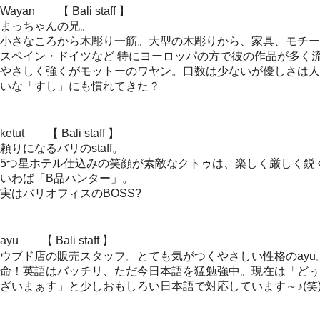
Wayan 【 Bali staff 】
まっちゃんの兄。
小さなころから木彫り一筋。大型の木彫りから、家具、モチー
スペイン・ドイツなど 特にヨーロッパの方で彼の作品が多く
やさしく強くがモットーのワヤン。口数は少ないが優しさは人
いな「すし」にも慣れてきた？
ketut 【 Bali staff 】
頼りになるバリのstaff。
5つ星ホテル仕込みの笑顔が素敵なクトゥは、楽しく厳しく鋭
いわば「B品ハンター」。
実はバリオフィスのBOSS?
ayu 【 Bali staff 】
ウブド店の販売スタッフ。とても気がつくやさしい性格のay
命！英語はバッチリ、ただ今日本語を猛勉強中。現在は「どぅ
ざいまぁす」と少しおもしろい日本語で対応しています～♪(笑