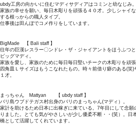
ubdy工房の向かいに住むマディサディアはコミンと幼なじみ
家族の幸せを願い、毎日木彫りを頑張る４０才。少しシャイな
する根っからの職人タイプ。
仕事後は田んぼでコメ作りをしています。
BigMade 【 Bali staff 】
往年の巨漢レスラー〇ンドレ・ザ・ジャイアントをほうふつと
ビッグマディ。
家族を愛し、家族のために毎日毎日堅いチークの木彫りを頑張
四角皿Ｌサイズはもうこなれたもの。時々前借り癖のある(笑
１才。
まっちゃん Mattyan 【 ubdy staff 】
バリ島ウブドテガス村出身のバリのまっちゃん(マディ）。
家計を助けるため日本に出稼ぎに来ている。7年目にして念願の
りました。とても気がやさしいが少し優柔不断・・(笑）。日
橋として活躍してくれています。