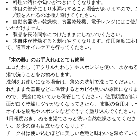
料理の汚れや匂いがつきにくくなります。
木目の部分により水漏れすること場合がありますので、
ープ類を入れるのは極力避けてください。
自動食器洗い乾燥機、食器乾燥機、電子レンジにはご使
いただけません。
製品を長時間水につけたままにしないでください。
木自体が乾燥すると割れやすくなります。使用頻度に応
て、適宜オイルケアを行ってください。
「木の器」のお手入れはとても簡単
エコたわし（アクリルたわし）やスポンジを使い、水かぬ
湯で洗うことをお勧めします。
洗剤をお使いになる場合は、薄めの洗剤で洗ってください
れたまま食器棚などに保管するとカビや臭いの原因になり
ので、 完全に乾いてから保管してください。使用頻度が低
面が白く乾燥しツヤがなくなってきたら、 市販の食用オリ
オイルを刷毛やスポンジなどでうすく塗り込んでください
1日程度おき、ぬるま湯でさっと洗い自然乾燥させてくださ
い。多少の傷も目立たなくなります。
チーク材は使い込むほどに美しい色艶と味わいを深めてい