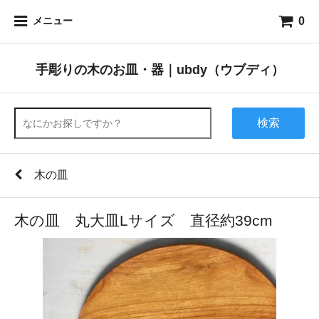
0
メニュー
手彫りの木のお皿・器｜ubdy（ウブディ）
検索
木の皿
木の皿 丸大皿Lサイズ 直径約39cm